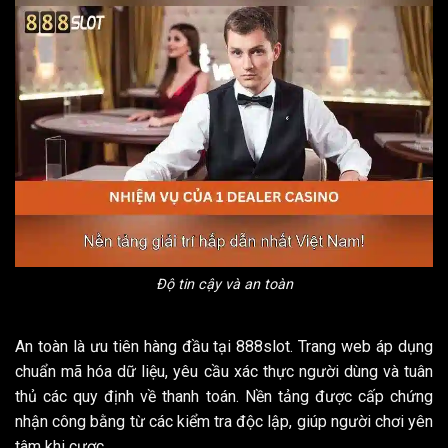
Độ tin cậy và an toàn
An toàn là ưu tiên hàng đầu tại 888slot. Trang web áp dụng
chuẩn mã hóa dữ liệu, yêu cầu xác thực người dùng và tuân
thủ các quy định về thanh toán. Nền tảng được cấp chứng
nhận công bằng từ các kiểm tra độc lập, giúp người chơi yên
tâm khi cược.