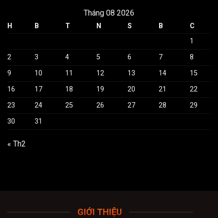
Tháng 08 2026
H
B
T
N
S
B
C
1
2
3
4
5
6
7
8
9
10
11
12
13
14
15
16
17
18
19
20
21
22
23
24
25
26
27
28
29
30
31
« Th2
GIỚI THIỆU