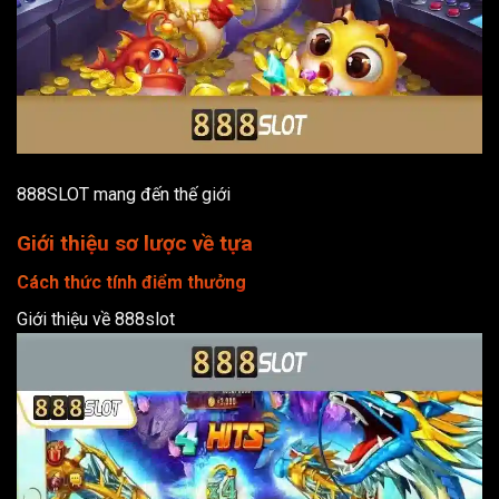
888SLOT mang đến thế giới
Giới thiệu sơ lược về tựa
Cách thức tính điểm thưởng
Giới thiệu về 888slot