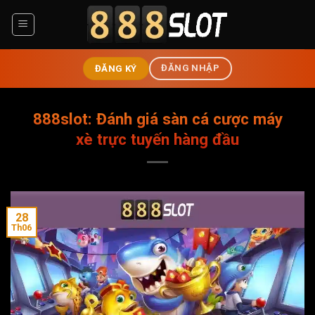
Chuyển
đến
nội
dung
ĐĂNG NHẬP
ĐĂNG KÝ
888slot: Đánh giá sàn cá cược máy
xè trực tuyến hàng đầu
28
Th06