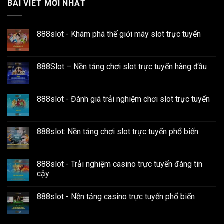
BÀI VIẾT MỚI NHẤT
888slot - Khám phá thế giới máy slot trực tuyến
888Slot – Nền tảng chơi slot trực tuyến hàng đầu
888slot - Đánh giá trải nghiệm chơi slot trực tuyến
888slot: Nền tảng chơi slot trực tuyến phổ biến
888slot - Trải nghiệm casino trực tuyến đáng tin
cậy
888slot - Nền tảng casino trực tuyến phổ biến