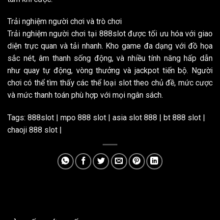
Trải nghiệm người chơi và trò chơi
Trải nghiệm người chơi tại 888slot được tối ưu hóa với giao
diện trực quan và tải nhanh. Kho game đa dạng với đồ họa
sắc nét, âm thanh sống động, và nhiều tính năng hấp dẫn
như quay tự động, vòng thưởng và jackpot tiến bộ. Người
chơi có thể tìm thấy các thể loại slot theo chủ đề, mức cược
và mức thanh toán phù hợp với mọi ngân sách.
Tags:
888slot
|
mpo 888 slot
|
asia slot 888
|
bt 888 slot
|
chaoji 888 slot
|