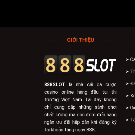
GIỚI THIỆU
C
T
Đ
888SLOT
là nhà cái cá cược
casino online hàng đầu tại thị
X
trường Việt Nam. Tại đây không
chỉ cung cấp những sảnh chơi
Gi
chất lượng mà còn đem đến hàng
Tá
ngàn ưu đãi hấp dẫn khi đăng ký
tài khoản tặng ngay 88K.