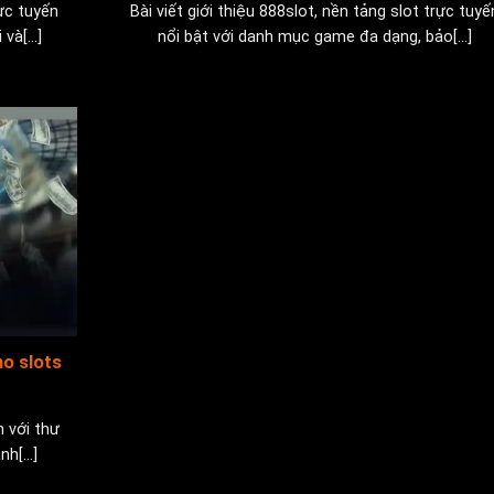
ực tuyến
Bài viết giới thiệu 888slot, nền tảng slot trực tuyế
và[...]
nổi bật với danh mục game đa dạng, bảo[...]
no slots
 với thư
h[...]