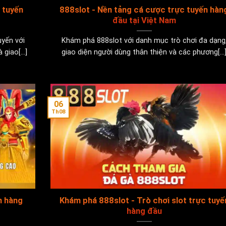
 tuyến
888slot - Nền tảng cá cược trực tuyến hàn
đầu tại Việt Nam
uyến với
Khám phá 888slot với danh mục trò chơi đa dạng
giao[...]
giao diện người dùng thân thiện và các phương[...
06
Th08
n hàng
Khám phá 888slot - Trò chơi slot trực tuyế
hàng đầu