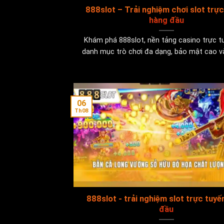
888slot – Trải nghiệm chơi slot trực
hàng đầu
Khám phá 888slot, nền tảng casino trực t
danh mục trò chơi đa dạng, bảo mật cao và 
06
Th08
888slot - trải nghiệm slot trực tuyế
đầu