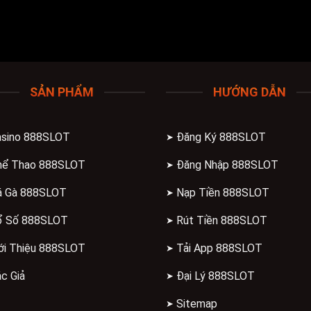
SẢN PHẨM
HƯỚNG DẪN
asino 888SLOT
Đăng Ký 888SLOT
hể Thao 888SLOT
Đăng Nhập 888SLOT
á Gà 888SLOT
Nạp Tiền 888SLOT
ổ Số 888SLOT
Rút Tiền 888SLOT
ới Thiệu 888SLOT
Tải App 888SLOT
c Giả
Đại Lý 888SLOT
Sitemap