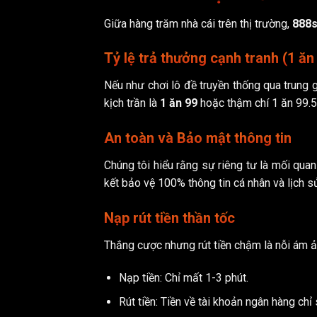
Giữa hàng trăm nhà cái trên thị trường,
888s
Tỷ lệ trả thưởng cạnh tranh (1 ăn
Nếu như chơi lô đề truyền thống qua trung 
kịch trần là
1 ăn 99
hoặc thậm chí 1 ăn 99.5 
An toàn và Bảo mật thông tin
Chúng tôi hiểu rằng sự riêng tư là mối qu
kết bảo vệ 100% thông tin cá nhân và lịch s
Nạp rút tiền thần tốc
Thắng cược nhưng rút tiền chậm là nỗi ám ản
Nạp tiền: Chỉ mất 1-3 phút.
Rút tiền: Tiền về tài khoản ngân hàng chỉ