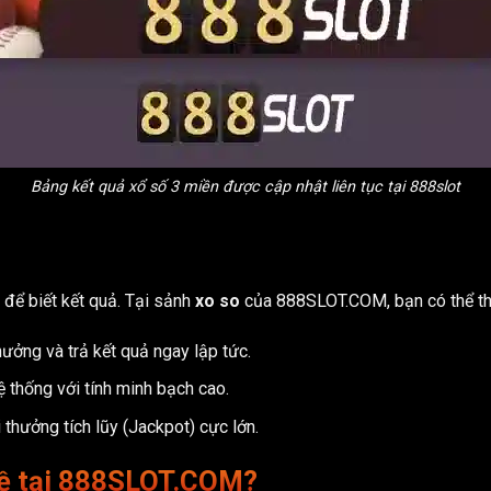
Bảng kết quả xổ số 3 miền được cập nhật liên tục tại 888slot
để biết kết quả. Tại sảnh
xo so
của 888SLOT.COM, bạn có thể tha
ưởng và trả kết quả ngay lập tức.
ệ thống với tính minh bạch cao.
 thưởng tích lũy (Jackpot) cực lớn.
Đề tại 888SLOT.COM?