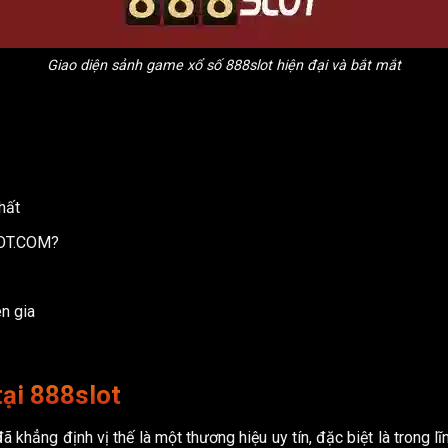
Giao diện sảnh game xổ số 888slot hiện đại và bắt mắt
hất
LOT.COM?
ên gia
tại 888slot
ã khẳng định vị thế là một thương hiệu uy tín, đặc biệt là trong l