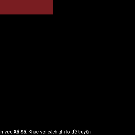
ĩnh vực
Xổ Số
. Khác với cách ghi lô đề truyền