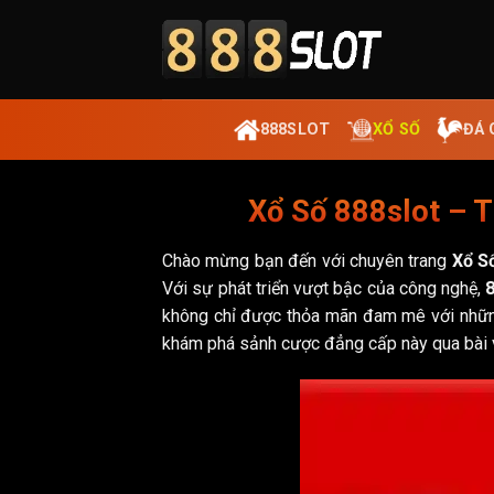
Chuyển
đến
nội
dung
888SLOT
XỔ SỐ
ĐÁ 
Xổ Số 888slot – 
Chào mừng bạn đến với chuyên trang
Xổ S
Với sự phát triển vượt bậc của công nghệ,
không chỉ được thỏa mãn đam mê với những
khám phá sảnh cược đẳng cấp này qua bài v