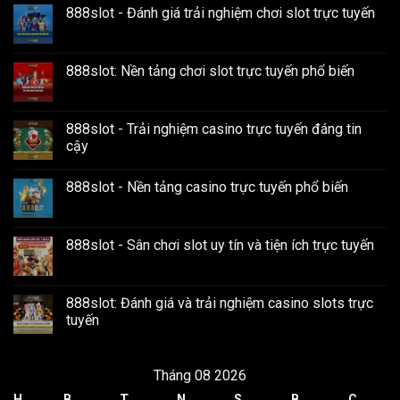
888slot - Đánh giá trải nghiệm chơi slot trực tuyến
888slot: Nền tảng chơi slot trực tuyến phổ biến
888slot - Trải nghiệm casino trực tuyến đáng tin
cậy
888slot - Nền tảng casino trực tuyến phổ biến
888slot - Sân chơi slot uy tín và tiện ích trực tuyến
888slot: Đánh giá và trải nghiệm casino slots trực
tuyến
Tháng 08 2026
H
B
T
N
S
B
C