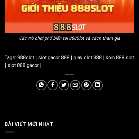
Các trò chơi phổ biến tại 888Slot và cách tham gia
Tags:
888slot
|
slot gacor 888
|
play slot 888
|
koin 888 slot
|
slot 888 gacor
|
BÀI VIẾT MỚI NHẤT