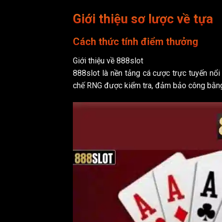
Giới thiệu sơ lược về tựa
Cách thức tính điểm thưởng
Giới thiệu về 888slot
888slot là nền tảng cá cược trực tuyến nổi
chế RNG được kiểm tra, đảm bảo công bằng