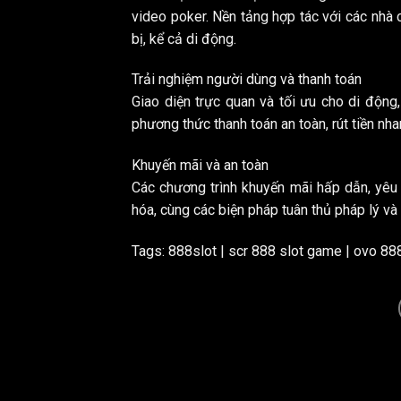
video poker. Nền tảng hợp tác với các nhà 
bị, kể cả di động.
Trải nghiệm người dùng và thanh toán
Giao diện trực quan và tối ưu cho di động,
phương thức thanh toán an toàn, rút tiền n
Khuyến mãi và an toàn
Các chương trình khuyến mãi hấp dẫn, yêu
hóa, cùng các biện pháp tuân thủ pháp lý và
Tags:
888slot
|
scr 888 slot game
|
ovo 888