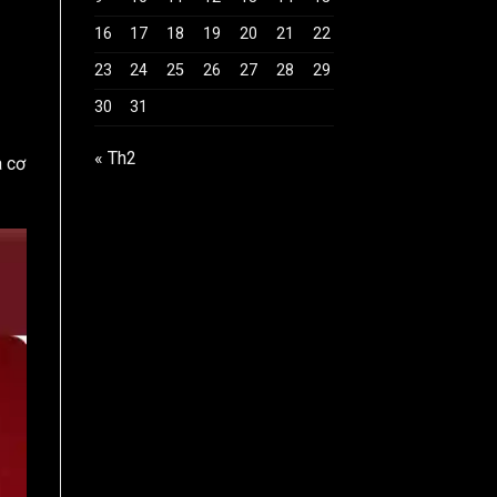
16
17
18
19
20
21
22
23
24
25
26
27
28
29
30
31
« Th2
à cơ