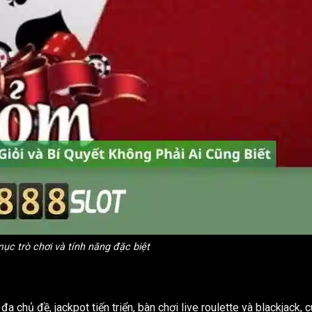
ục trò chơi và tính năng đặc biệt
a chủ đề, jackpot tiến triển, bàn chơi live roulette và blackjack, 