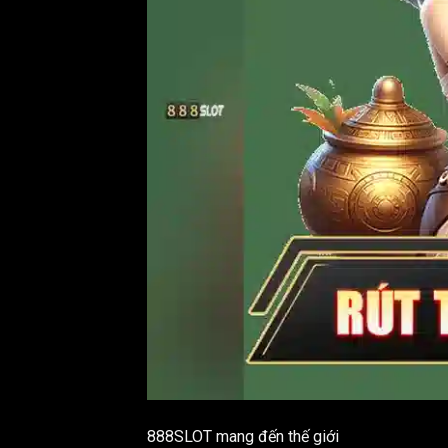
888SLOT mang đến thế giới