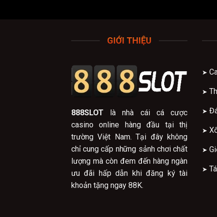
GIỚI THIỆU
C
T
Đ
888SLOT
là nhà cái cá cược
casino online hàng đầu tại thị
X
trường Việt Nam. Tại đây không
chỉ cung cấp những sảnh chơi chất
Gi
lượng mà còn đem đến hàng ngàn
Tá
ưu đãi hấp dẫn khi đăng ký tài
khoản tặng ngay 88K.