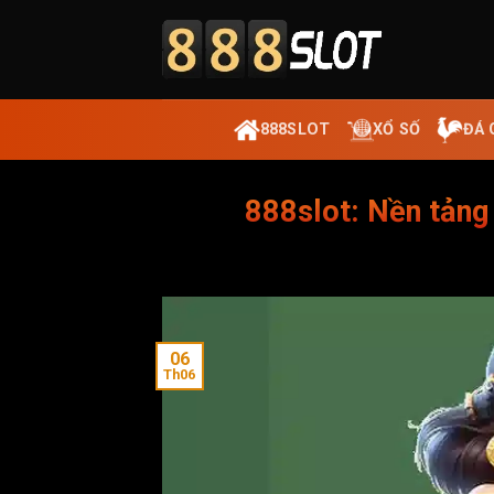
Chuyển
đến
nội
dung
888SLOT
XỔ SỐ
ĐÁ 
888slot: Nền tảng
06
Th06