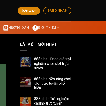
ĐĂNG NHẬP
ĐĂNG KÝ
HƯỚNG DẪN
GIỚI THIỆU
BÀI VIẾT MỚI NHẤT
888slot - Đánh giá trải
nghiệm chơi slot trực
tuyến
888slot: Nền tảng chơi
slot trực tuyến phổ
biến
888slot - Trải nghiệm
casino trực tuyến