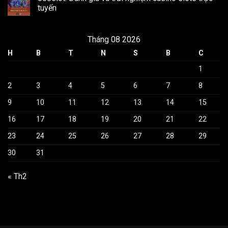
tuyến
Tháng 08 2026
H
B
T
N
S
B
C
1
2
3
4
5
6
7
8
9
10
11
12
13
14
15
16
17
18
19
20
21
22
23
24
25
26
27
28
29
30
31
« Th2