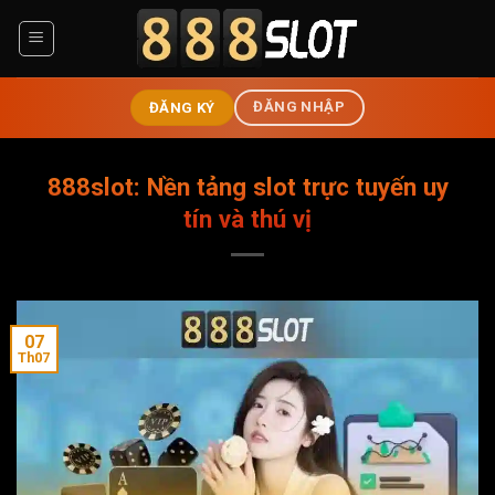
Chuyển
đến
nội
dung
ĐĂNG NHẬP
ĐĂNG KÝ
888slot: Nền tảng slot trực tuyến uy
tín và thú vị
07
Th07