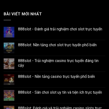
BÀI VIẾT MỚI NHẤT
888slot - Đánh giá trải nghiệm chơi slot trực tuyến
888slot: Nền tảng chơi slot trực tuyến phổ biến
888slot - Trải nghiệm casino trực tuyến đáng tin
cậy
888slot - Nền tảng casino trực tuyến phổ biến
888slot - Sân chơi slot uy tín và tiện ích trực tuyến
888slot: Đánh giá và trải nghiệm casino slots trực