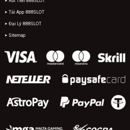
Rút Tiền 888SLOT
Tải App 888SLOT
Đại Lý 888SLOT
Sitemap