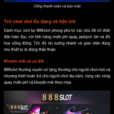
Cổng thanh toán và bảo mật
Trò chơi slot đa dạng và tiện ích
Danh mục slot tại 888slot phong phú từ các chủ đề cổ điển
đến hiện đại, với tính năng miễn phí quay, jackpot lớn và đồ
họa sống động. Tốc độ tải xuống nhanh và giao diện dùng
cho thiết bị di động thân thiện.
Khuyến mãi và ưu đãi
888slot thường xuyên có tặng thưởng cho người chơi mới và
chương trình hoàn trả cho người chơi lâu năm, cùng các vòng
quay miễn phí và khuyến mãi theo mùa.