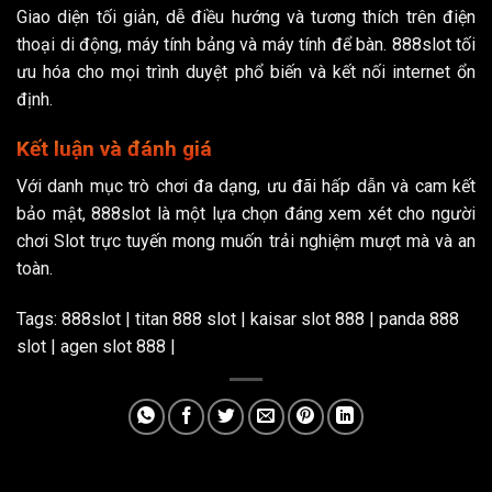
Giao diện tối giản, dễ điều hướng và tương thích trên điện
thoại di động, máy tính bảng và máy tính để bàn. 888slot tối
ưu hóa cho mọi trình duyệt phổ biến và kết nối internet ổn
định.
Kết luận và đánh giá
Với danh mục trò chơi đa dạng, ưu đãi hấp dẫn và cam kết
bảo mật, 888slot là một lựa chọn đáng xem xét cho người
chơi Slot trực tuyến mong muốn trải nghiệm mượt mà và an
toàn.
Tags:
888slot
|
titan 888 slot
|
kaisar slot 888
|
panda 888
slot
|
agen slot 888
|