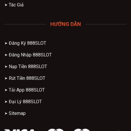
Tác Giả
HƯỚNG DẪN
Đăng Ký 888SLOT
Đăng Nhập 888SLOT
Nạp Tiền 888SLOT
Rút Tiền 888SLOT
Tải App 888SLOT
Đại Lý 888SLOT
Sitemap