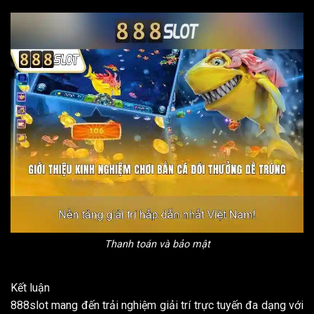
Thanh toán và bảo mật
Kết luận
888slot mang đến trải nghiệm giải trí trực tuyến đa dạng với