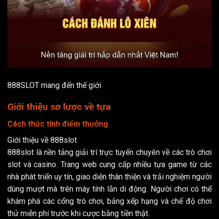
888SLOT mang đến thế giới
Giới thiệu sơ lược về tựa
Cách thức tính điểm thưởng
Giới thiệu về 888slot
888slot là nền tảng giải trí trực tuyến chuyên về các trò chơi
slot và casino. Trang web cung cấp nhiều tựa game từ các
nhà phát triển uy tín, giao diện thân thiện và trải nghiệm người
dùng mượt mà trên máy tính lẫn di động. Người chơi có thể
khám phá các cổng trò chơi, bảng xếp hạng và chế độ chơi
thử miễn phí trước khi cược bằng tiền thật.