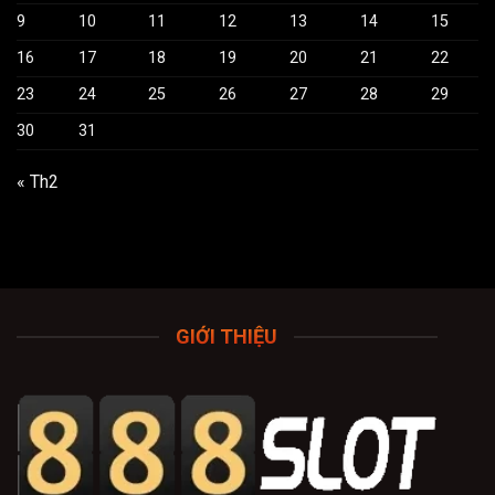
9
10
11
12
13
14
15
16
17
18
19
20
21
22
23
24
25
26
27
28
29
30
31
« Th2
GIỚI THIỆU