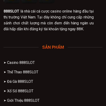
888SLOT
là nhà cái cá cược casino online hàng đầu tại
thị trường Việt Nam. Tại đây không chỉ cung cấp những
sảnh chơi chất lượng mà còn đem đến hàng ngàn ưu
đãi hấp dẫn khi đăng ký tài khoản tặng ngay 88K.
SẢN PHẨM
Casino 888SLOT
Thể Thao 888SLOT
Đá Gà 888SLOT
Xổ Số 888SLOT
Giới Thiệu 888SLOT